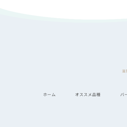
滋
ホーム
オススメ品種
バ